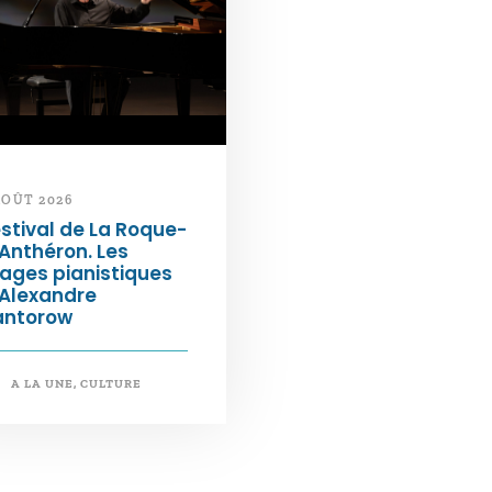
AOÛT 2026
stival de La Roque-
Anthéron. Les
ages pianistiques
’Alexandre
antorow
A LA UNE
,
CULTURE