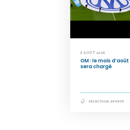
6 AOÛT 2026
OM : le mois d’août
sera chargé
SÉLECTION
,
SPORTS