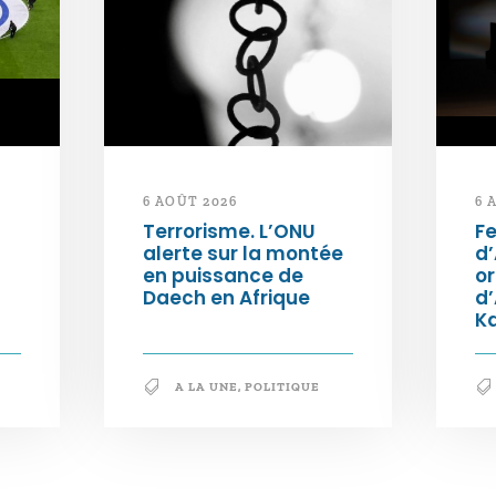
6 AOÛT 2026
6 
Terrorisme. L’ONU
Fe
alerte sur la montée
d’
en puissance de
or
Daech en Afrique
d
K
A LA UNE
,
POLITIQUE