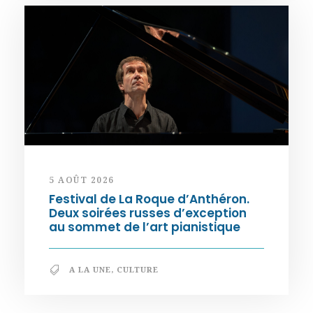
5 AOÛT 2026
Festival de La Roque d’Anthéron.
Deux soirées russes d’exception
au sommet de l’art pianistique
A LA UNE
,
CULTURE