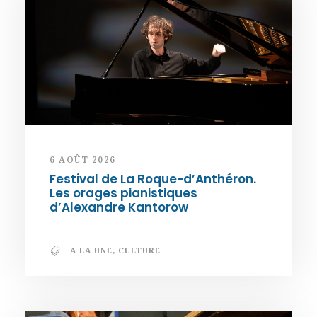
6 AOÛT 2026
Festival de La Roque-d’Anthéron.
Les orages pianistiques
d’Alexandre Kantorow
A LA UNE
,
CULTURE