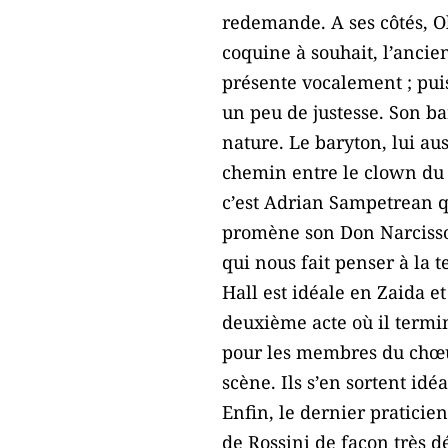
redemande. A ses côtés, Ol
coquine à souhait, l’anci
présente vocalement ; puis
un peu de justesse. Son ba
nature. Le baryton, lui au
chemin entre le clown du c
c’est Adrian Sampetrean q
promène son Don Narcisso,
qui nous fait penser à la
Hall est idéale en Zaida e
deuxième acte où il termi
pour les membres du chœur
scène. Ils s’en sortent idé
Enfin, le dernier pratici
de Rossini de façon très 