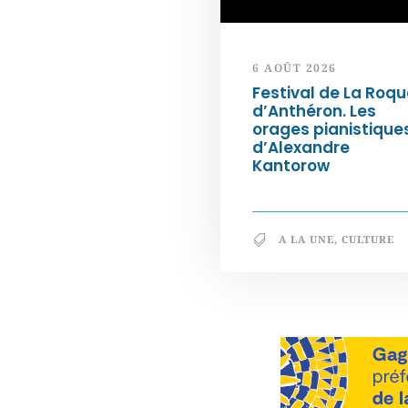
6 AOÛT 2026
Festival de La Roqu
d’Anthéron. Les
orages pianistique
d’Alexandre
Kantorow
A LA UNE
,
CULTURE