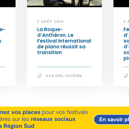
5 AOÛT 2026
5 
e-
La Roque-
Fe
d’Anthéron. Le
d’
s
Festival international
so
de piano réussit sa
d’
transition
s
pi
A LA UNE
,
CULTURE