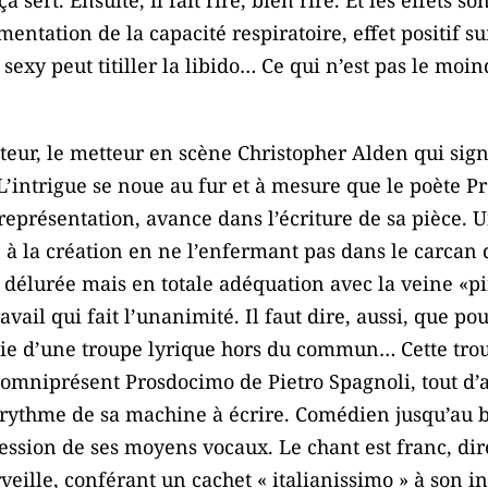
entation de la capacité respiratoire, effet positif su
 sexy peut titiller la libido… Ce qui n’est pas le moi
eur, le metteur en scène Christopher Alden qui sig
L’intrigue se noue au fur et à mesure que le poète P
représentation, avance dans l’écriture de sa pièce. 
e à la création en ne l’enfermant pas dans le carcan d
 délurée mais en totale adéquation avec la veine «p
avail qui fait l’unanimité. Il faut dire, aussi, que pou
ie d’une troupe lyrique hors du commun… Cette trou
omniprésent Prosdocimo de Pietro Spagnoli, tout d’ab
rythme de sa machine à écrire. Comédien jusqu’au bou
ssion de ses moyens vocaux. Le chant est franc, dire
veille, conférant un cachet « italianissimo » à son i