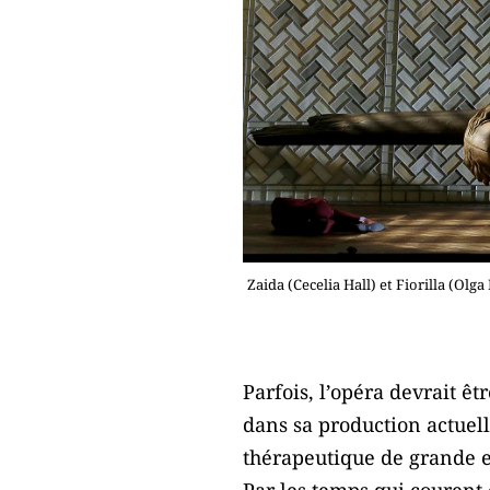
Zaida (Cecelia Hall) et Fiorilla (Olg
Parfois, l’opéra devrait ê
dans sa production actuel
thérapeutique de grande ef
Par les temps qui courent ça