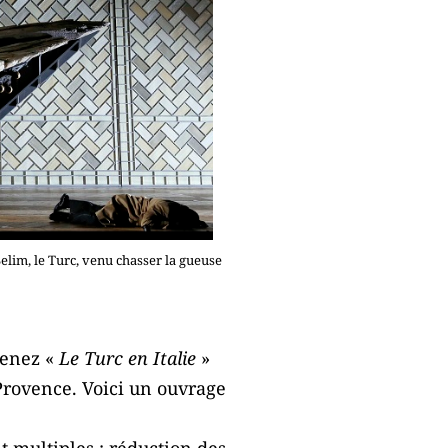
Selim, le Turc, venu chasser la gueuse
renez «
Le Turc en Italie
»
Provence. Voici un ouvrage
ont multiples : réduction des