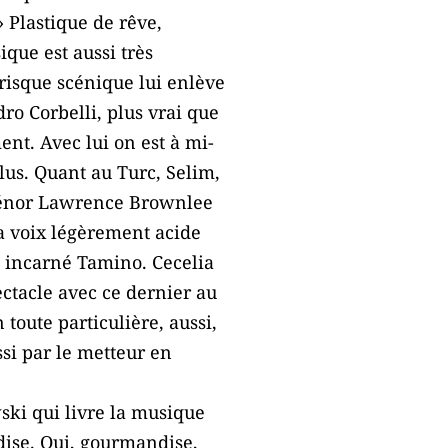
» Plastique de rêve,
que est aussi très
 risque scénique lui enlève
ro Corbelli, plus vrai que
ent. Avec lui on est à mi-
lus. Quant au Turc, Selim,
e ténor Lawrence Brownlee
a voix légèrement acide
à incarné Tamino. Cecelia
ectacle avec ce dernier au
oute particulière, aussi,
si par le metteur en
ski qui livre la musique
dise. Oui, gourmandise,