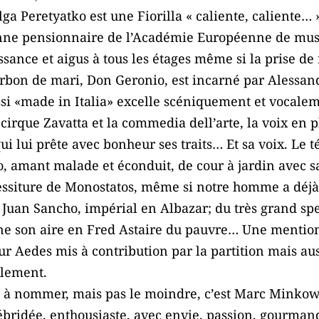
ga Peretyatko est une Fiorilla « caliente, caliente… 
enne pensionnaire de l’Académie Européenne de musi
sance et aigus à tous les étages même si la prise de
rbon de mari, Don Geronio, est incarné par Alessand
ssi «made in Italia» excelle scéniquement et vocalem
irque Zavatta et la commedia dell’arte, la voix en p
ui lui prête avec bonheur ses traits… Et sa voix. L
 amant malade et éconduit, de cour à jardin avec s
 tessiture de Monostatos, même si notre homme a déj
t Juan Sancho, impérial en Albazar; du très grand sp
ne son aire en Fred Astaire du pauvre… Une mention t
 Aedes mis à contribution par la partition mais aus
alement.
en à nommer, mais pas le moindre, c’est Marc Minkow
débridée, enthousiaste, avec envie, passion, gourman