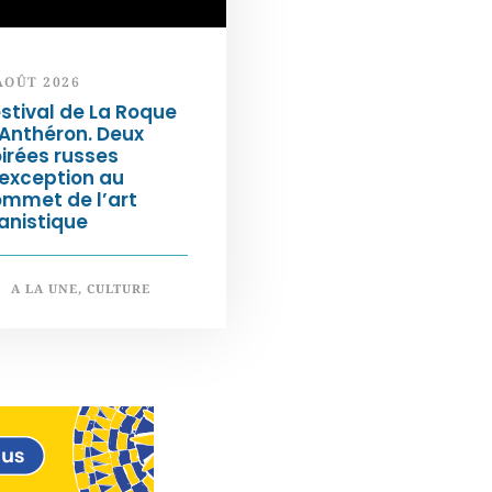
AOÛT 2026
stival de La Roque
Anthéron. Deux
irées russes
exception au
ommet de l’art
anistique
A LA UNE
,
CULTURE