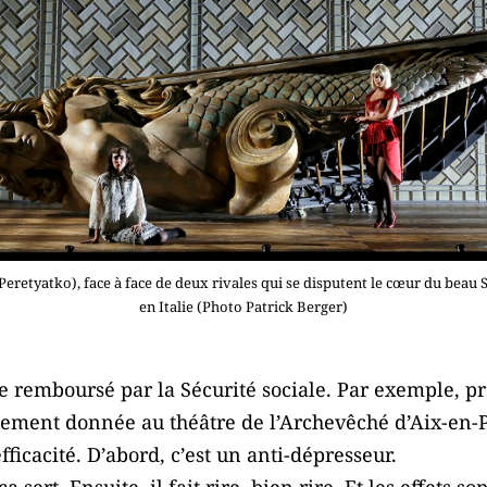
a Peretyatko), face à face de deux rivales qui se disputent le cœur du beau 
en Italie (Photo Patrick Berger)
tre remboursé par la Sécurité sociale. Par exemple, p
lement donnée au théâtre de l’Archevêché d’Aix-en-
ficacité. D’abord, c’est un anti-dépresseur.
 sert. Ensuite, il fait rire, bien rire. Et les effets s