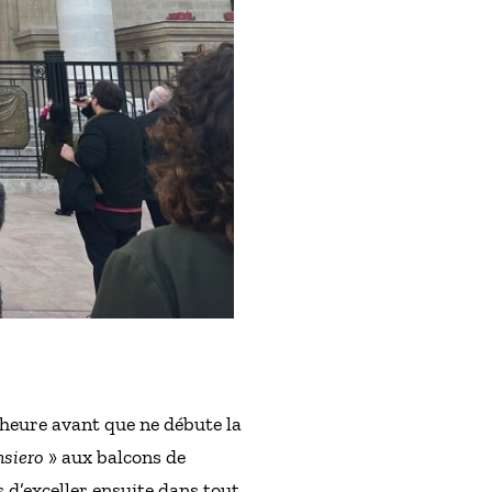
-heure avant que ne débute la
nsiero
» aux balcons de
s d’exceller ensuite dans tout