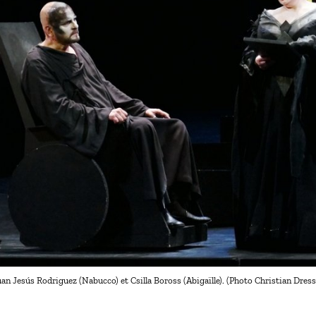
an Jesús Rodriguez (Nabucco) et Csilla Boross (Abigaïlle). (Photo Christian Dress