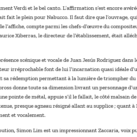
nt Verdi et le bel canto. L’affirmation s’est encore avérée
 fait le plein pour Nabucco. Il faut dire que l’ouvrage, qui
de l’affiche, compte parmi les chefs-d’œuvre du compositeur
rice Xiberras, le directeur de l’établissement, était alléch
résence scénique et vocale de Juan Jesús Rodriguez dans le 
acteur irréprochable font de lui l’incarnation quasi idéale
ant sa rédemption permettant à la lumière de triompher du 
 Boross donne toute sa dimension livrant un personnage d’u
une pointe de métal, appuie s’il le fallait, le côté malsain 
enue, presque agneau résigné allant au supplice ; quant à 
ment et vocalement.
bution, Simon Lim est un impressionnant Zaccaria, voix puis