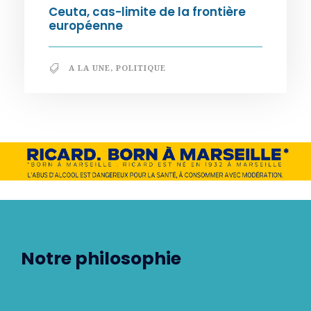
Ceuta, cas-limite de la frontière
européenne
A LA UNE
,
POLITIQUE
Notre philosophie