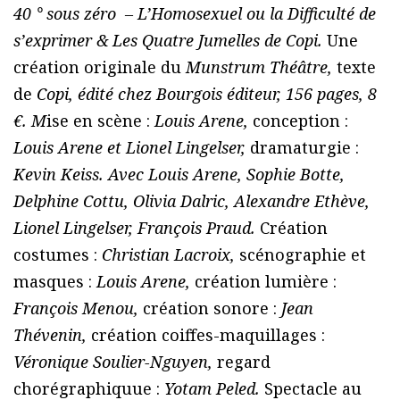
40 ° sous zéro – L’Homosexuel ou la Difficulté de
s’exprimer & Les Quatre Jumelles de Copi.
Une
création originale du
Munstrum Théâtre,
texte
de
Copi, édité chez Bourgois éditeur, 156 pages, 8
€. M
ise en scène :
Louis Arene,
conception :
Louis Arene et Lionel Lingelser,
dramaturgie :
Kevin Keiss. Avec Louis Arene, Sophie Botte,
Delphine Cottu, Olivia Dalric, Alexandre Ethève,
Lionel Lingelser, François Praud.
Création
costumes :
Christian Lacroix,
scénographie et
masques :
Louis Arene,
création lumière :
François Menou,
création sonore :
Jean
Thévenin,
création coiffes-maquillages :
Véronique Soulier-Nguyen,
regard
chorégraphiquue :
Yotam Peled.
Spectacle au