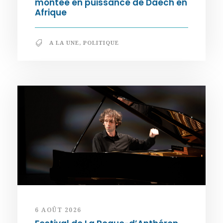
montée en puissance de Daech en
Afrique
A LA UNE
,
POLITIQUE
6 AOÛT 2026