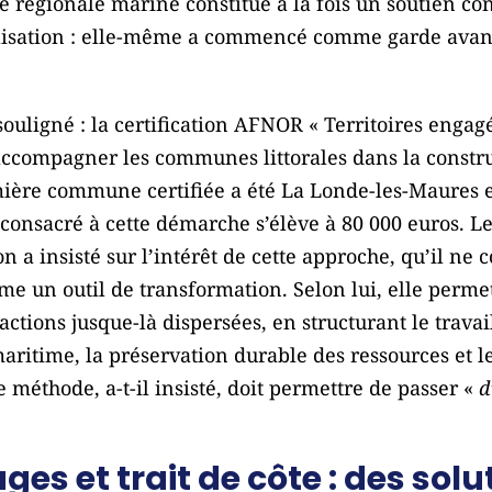
e régionale marine constitue à la fois un soutien con
alisation : elle-même a commencé comme garde avan
ouligné : la certification AFNOR « Territoires engag
ccompagner les communes littorales dans la constru
ière commune certifiée a été La Londe-les-Maures e
 consacré à cette démarche s’élève à 80 000 euros. L
 a insisté sur l’intérêt de cette approche, qu’il n
e un outil de transformation. Selon lui, elle perm
actions jusque-là dispersées, en structurant le travai
té maritime, la préservation durable des ressources et
 méthode, a-t-il insisté, doit permettre de passer «
d
ges et trait de côte : des sol