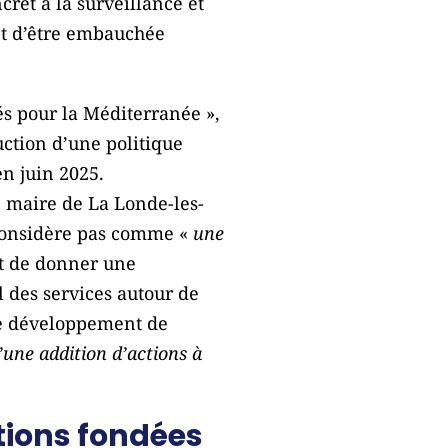
cret à la surveillance et
t d’être embauchée
és pour la Méditerranée »,
ction d’une politique
n juin 2025.
e maire de La Londe-les-
e considère pas comme «
une
et de donner une
l des services autour de
 le développement de
’une addition d’actions à
utions fondées