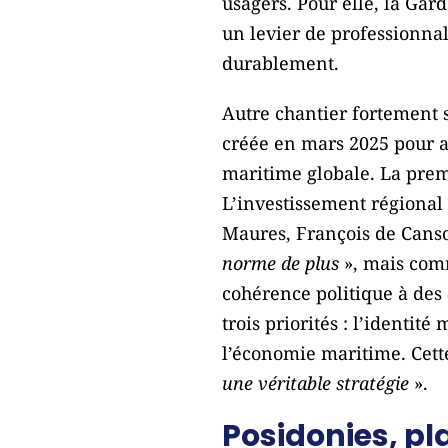
usagers. Pour elle, la Gard
un levier de professionn
durablement.
Autre chantier fortement s
créée en mars 2025 pour a
maritime globale. La prem
L’investissement régional
Maures, François de Canson
norme de plus
», mais comm
cohérence politique à des 
trois priorités : l’identi
l’économie maritime. Cette
une véritable stratégie
».
Posidonies, pla