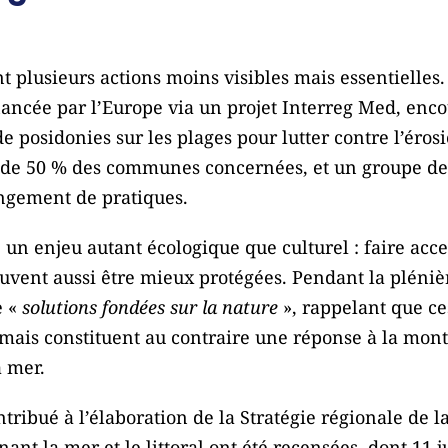
t plusieurs actions moins visibles mais essentielles.
nancée par l’Europe via un projet Interreg Med, en
de posidonies sur les plages pour lutter contre l’ér
us de 50 % des communes concernées, et un groupe de 
gement de pratiques.
e un enjeu autant écologique que culturel : faire acc
euvent aussi être mieux protégées. Pendant la pléni
e «
solutions fondées sur la nature
», rappelant que ce
 mais constituent au contraire une réponse à la monté
a mer.
ribué à l’élaboration de la Stratégie régionale de la
ant la mer et le littoral ont été recensées, dont 11 ju