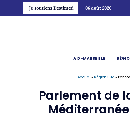
Je soutiens Destimed
06 août 2026
AIX-MARSEILLE
RÉGIO
Accueil
»
Région Sud
»
Parlem
Parlement de l
Méditerranée