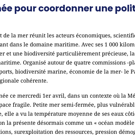
née pour coordonner une poli
 de la mer réunit les acteurs économiques, scientifiq
nant dans le domaine maritime. Avec ses 1 000 kilomè
mer et une biodiversité particulièrement précieuse, 
aritime. Organisé autour de quatre commissions -pl
ports, biodiversité marine, économie de la mer- le 
égionale cohérente.
rmée ce mercredi 1er avril, dans un contexte où la M
ace fragile. Petite mer semi-fermée, plus vulnérable
, elle a vu la température moyenne de ses eaux côt
ion la présente désormais comme un « océan modèle 
utions, surexploitation des ressources, pression dé