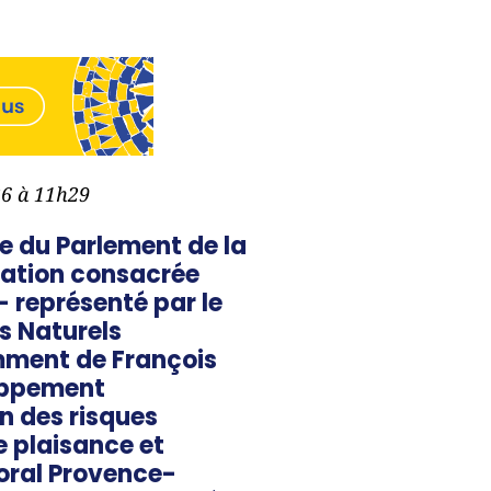
026 à 11h29
le du Parlement de la
rtation consacrée
 représenté par le
cs Naturels
mment de François
loppement
on des risques
e plaisance et
toral Provence-