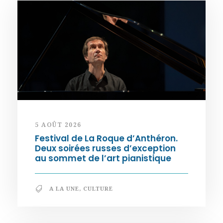
5 AOÛT 2026
Festival de La Roque d’Anthéron.
Deux soirées russes d’exception
au sommet de l’art pianistique
A LA UNE
,
CULTURE