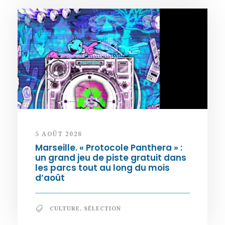
5 AOÛT 2026
Marseille. « Protocole Panthera » :
un grand jeu de piste gratuit dans
les parcs tout au long du mois
d’août
CULTURE
,
SÉLECTION