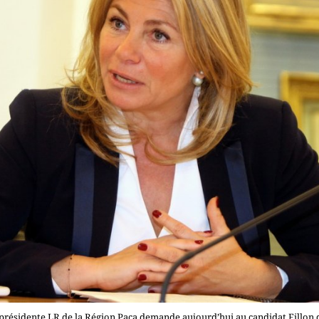
présidente LR de la Région Paca demande aujourd’hui au candidat Fillon d