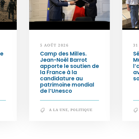
5 AOÛT 2026
31
de
Camp des Milles.
Sé
Jean-Noël Barrot
Mu
apporte le soutien de
l’
la France à la
a
candidature au
so
patrimoine mondial
de l’Unesco
A LA UNE
,
POLITIQUE