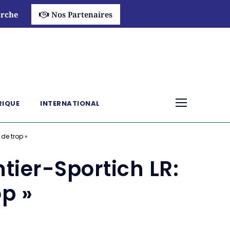
rche
Nos Partenaires
RIQUE
INTERNATIONAL
 de trop »
ntier-Sportich LR:
op »