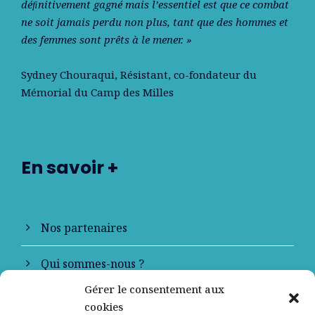
déﬁnitivement gagné mais l’essentiel est que ce combat
ne soit jamais perdu non plus, tant que des hommes et
des femmes sont prêts à le mener. »
Sydney Chouraqui
, Résistant, co-fondateur du
Mémorial du Camp des Milles
En savoir +
Nos partenaires
Qui sommes-nous ?
Gérer le consentement aux
Contactez-nous
cookies