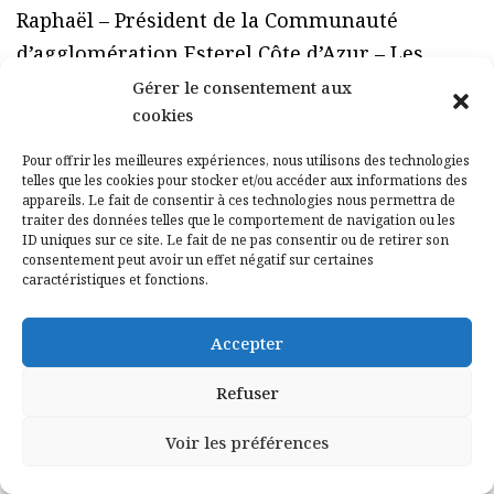
Raphaël – Président de la Communauté
d’agglomération Esterel Côte d’Azur – Les
Républicains.
Gérer le consentement aux
cookies
–
Nathalie Bicais
– Maire de La Seyne-sur-Mer
– conseillère départementale du Var – Vice-
Pour offrir les meilleures expériences, nous utilisons des technologies
telles que les cookies pour stocker et/ou accéder aux informations des
Présidente de Toulon Provence Méditerranée -
appareils. Le fait de consentir à ces technologies nous permettra de
Les Républicains.
traiter des données telles que le comportement de navigation ou les
ID uniques sur ce site. Le fait de ne pas consentir ou de retirer son
–
Hubert Falco
– Maire de Toulon – Président
consentement peut avoir un effet négatif sur certaines
caractéristiques et fonctions.
de Toulon Provence Méditerranée -Sans
étiquette.
Accepter
84 – Vaucluse
Refuser
–
Bénédicte Martin
– Conseillère Régionale –
Voir les préférences
Les Républicains.