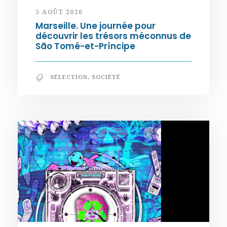
5 AOÛT 2026
Marseille. Une journée pour
découvrir les trésors méconnus de
São Tomé-et-Príncipe
SÉLECTION
,
SOCIÉTÉ