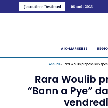
Je soutiens Destimed
06 août 2026
AIX-MARSEILLE
RÉGIO
Accueil
»
Rara Woulib propose son specta
Rara Woulib p
“Bann a Pye” dan
vendredi