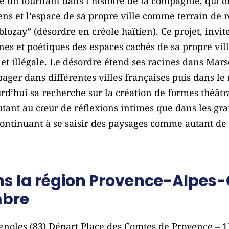
 un tournant dans l’histoire de la compagnie, qui dé
ens et l’espace de sa propre ville comme terrain de r
blozay” (désordre en créole haïtien). Ce projet, invi
rnes et poétiques des espaces cachés de sa propre vil
t illégale. Le désordre étend ses racines dans Marsei
opager dans différentes villes françaises puis dans l
d’hui sa recherche sur la création de formes théâtr
utant au cœur de réflexions intimes que dans les g
continuant à se saisir des paysages comme autant de 
ns la région Provence-Alpes-
mbre
noles (83) Départ Place des Comtes de Provence – 