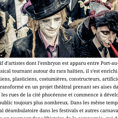
if d’artistes dont l’embryon est apparu entre Port-au
sical tournant autour du rara haïtien, il s’est enric
iens, plasticiens, costumières, constructeurs, artifi
 transformé en un projet théâtral prenant ses aises d
t les rues de la cité phocéenne et commence à dévelo
ublic toujours plus nombreux. Dans les même temps, l
al déambulatoire dans les festivals et autres carnava