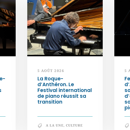
5 AOÛT 2026
5 
e-
La Roque-
Fe
d’Anthéron. Le
d’
s
Festival international
so
de piano réussit sa
d’
transition
s
pi
A LA UNE
,
CULTURE