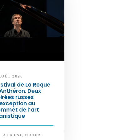
AOÛT 2026
stival de La Roque
Anthéron. Deux
irées russes
exception au
ommet de l’art
anistique
A LA UNE
,
CULTURE