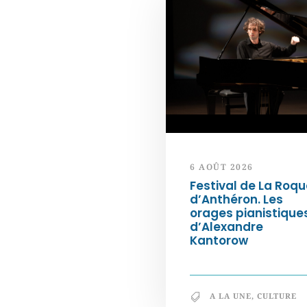
6 AOÛT 2026
Festival de La Roqu
d’Anthéron. Les
orages pianistique
d’Alexandre
Kantorow
A LA UNE
,
CULTURE