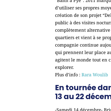
“Bann a Pye”. 2011 marque
d’utiliser ses propres moy
création de son projet “De
public à des visites noctu
complètement alternative e
quartiers et vient à se pr
compagnie continue aujour
qui prennent leur place a
agitent le monde tout en 
explorer.
Plus d’info :
Rara Woulib
En tournée da
13 au 22 déce
-Samedi 14 décembre- Brig