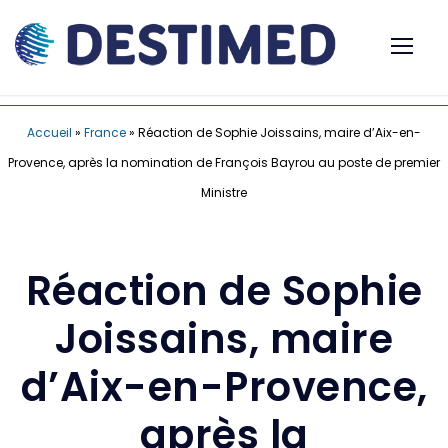
Accueil
»
France
»
Réaction de Sophie Joissains, maire d’Aix-en-
Provence, après la nomination de François Bayrou au poste de premier
Ministre
Réaction de Sophie
Joissains, maire
d’Aix-en-Provence,
après la