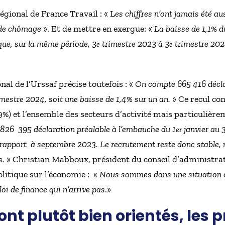
égional de France Travail : « L
es chiffres n’ont jamais été au
 de chômage
». Et de mettre en exergue: «
La baisse de 1,1% 
que, sur la même période, 3
trimestre 2023 à 3
trimestre 2024
e
e
al de l’Urssaf précise toutefois : «
On compte 665 416 décl
mestre 2024, soit une baisse de 1,4% sur un an.
» Ce recul co
9%) et l’ensemble des secteurs d’activité mais particulièrem
 826 395 déclaration préalable à l’embauche du 1
janvier au 
er
 rapport à septembre 2023. Le recrutement reste donc stable, m
s.
» Christian Mabboux, président du conseil d’administrat
olitique sur l’économie : «
Nous sommes dans une situation où
oi de finance qui n’arrive pas
.»
sont plutôt bien orientés, les p