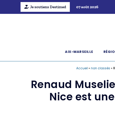
Je soutiens Destimed
07 août 2026
AIX-MARSEILLE
RÉGIO
Accueil
»
non classés
»
R
Renaud Muselier
Nice est une