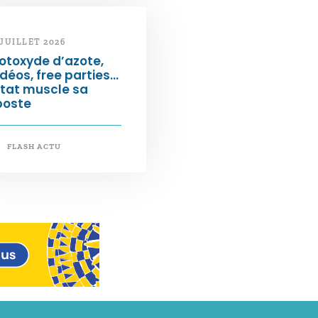
 JUILLET 2026
otoxyde d’azote,
déos, free parties…
État muscle sa
poste
FLASH ACTU