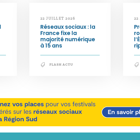
22 JUILLET 2026
22
d
Réseaux sociaux : la
Pr
France fixe la
ro
majorité numérique
l’
à 15 ans
ri
FLASH ACTU