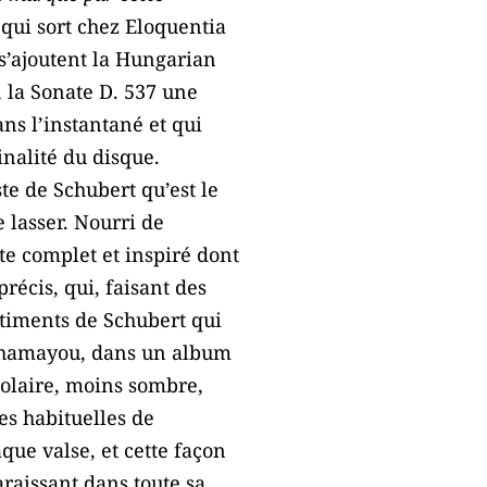
 qui sort chez Eloquentia
 s’ajoutent la Hungarian
, la Sonate D. 537 une
ns l’instantané et qui
inalité du disque.
ste de Schubert qu’est le
e lasser. Nourri de
ste complet et inspiré dont
récis, qui, faisant des
entiments de Schubert qui
d Chamayou, dans un album
olaire, moins sombre,
es habituelles de
aque valse, et cette façon
raissant dans toute sa