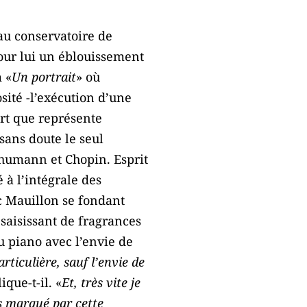
au conservatoire de
our lui un éblouissement
 «
Un portrait
» où
sité -l’exécution d’une
art que représente
sans doute le seul
humann et Chopin. Esprit
 à l’intégrale des
c Mauillon se fondant
 saisissant de fragrances
u piano avec l’envie de
articulière, sauf l’envie de
lique-t-il. «
Et, très vite je
is marqué par cette