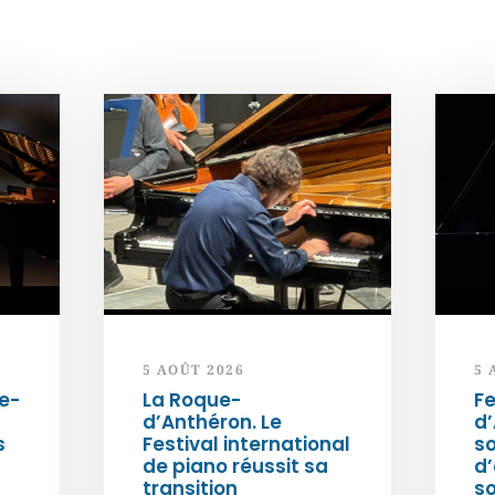
5 AOÛT 2026
5 
e-
La Roque-
Fe
d’Anthéron. Le
d’
s
Festival international
so
de piano réussit sa
d’
transition
s