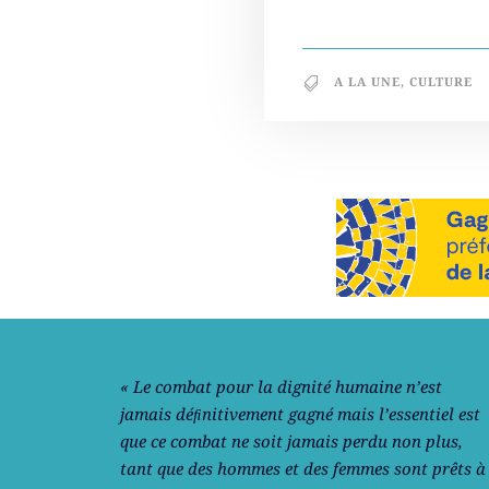
A LA UNE
,
CULTURE
Notre philosophie
« Le combat pour la dignité humaine n’est
jamais déﬁnitivement gagné mais l’essentiel est
que ce combat ne soit jamais perdu non plus,
tant que des hommes et des femmes sont prêts à