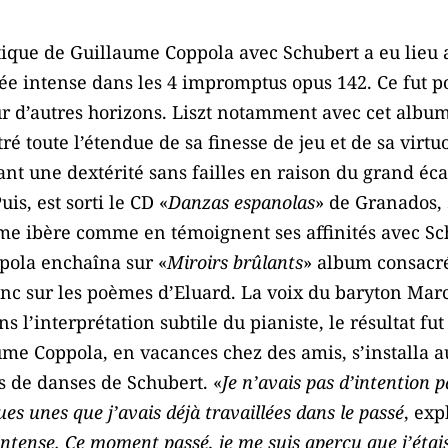
tique de Guillaume Coppola avec Schubert a eu lieu 
e intense dans les 4 impromptus opus 142. Ce fut p
sur d’autres horizons. Liszt notamment avec cet album
 toute l’étendue de sa finesse de jeu et de sa virtuo
nt une dextérité sans failles en raison du grand éc
is, est sorti le CD «
Danzas espanolas
» de Granados, 
me ibère comme en témoignent ses affinités avec Sc
pola enchaîna sur «
Miroirs brûlants
» album consacré
nc sur les poèmes d’Eluard. La voix du baryton Mar
 l’interprétation subtile du pianiste, le résultat fut
ume Coppola, en vacances chez des amis, s’installa a
ls de danses de Schubert. «
Je n’avais pas d’intention p
ues unes que j’avais déjà travaillées dans le passé
, exp
intense. Ce moment passé, je me suis aperçu que j’éta