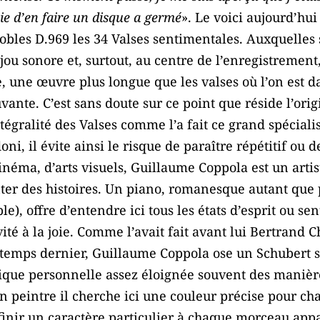
ie d’en faire un disque a germé
». Le voici aujourd’hui
obles D.969 les 34 Valses sentimentales. Auxquelles
jou sonore et, surtout, au centre de l’enregistrement
 une œuvre plus longue que les valses où l’on est da
te. C’est sans doute sur ce point que réside l’orig
tégralité des Valses comme l’a fait ce grand spéciali
oni, il évite ainsi le risque de paraître répétitif ou d
cinéma, d’arts visuels, Guillaume Coppola est un arti
ter des histoires. Un piano, romanesque autant que p
e), offre d’entendre ici tous les états d’esprit ou s
vité à la joie. Comme l’avait fait avant lui Bertran
temps dernier, Guillaume Coppola ose un Schubert s
ique personnelle assez éloignée souvent des manièr
’un peintre il cherche ici une couleur précise pour ch
inir un caractère particulier à chaque morceau appa