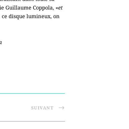
fie Guillaume Coppola, «
et
e ce disque lumineux, on
a
SUIVANT