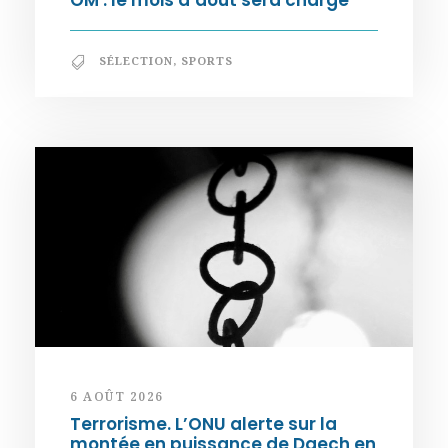
OM : le mois d’août sera chargé
SÉLECTION
,
SPORTS
6 AOÛT 2026
Terrorisme. L’ONU alerte sur la
montée en puissance de Daech en