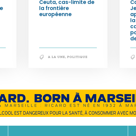
Ceuta, cas-limite de
Ca
ée
la frontière
Je
européenne
ap
la
c
p
de
A LA UNE
,
POLITIQUE
En savoir +