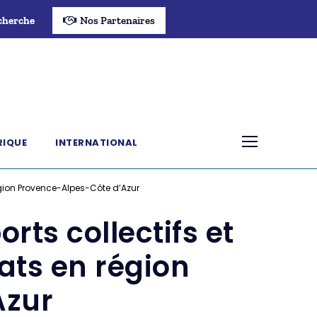
cherche
Nos Partenaires
RIQUE
INTERNATIONAL
 région Provence-Alpes-Côte d’Azur
rts collectifs et
éats en région
Azur