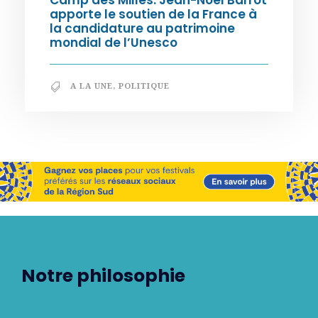
Camp des Milles. Jean-Noël Barrot
apporte le soutien de la France à
la candidature au patrimoine
mondial de l’Unesco
A LA UNE
,
POLITIQUE
Notre philosophie