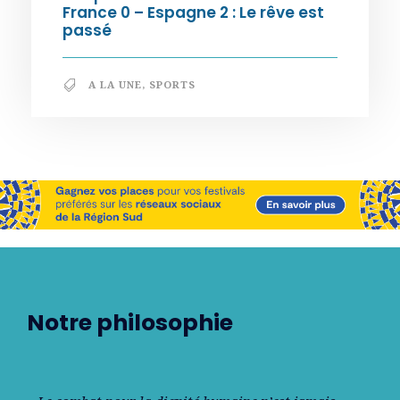
France 0 – Espagne 2 : Le rêve est
passé
A LA UNE
,
SPORTS
Notre philosophie