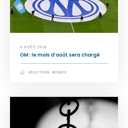
6 AOÛT 2026
OM : le mois d’août sera chargé
SÉLECTION
,
SPORTS