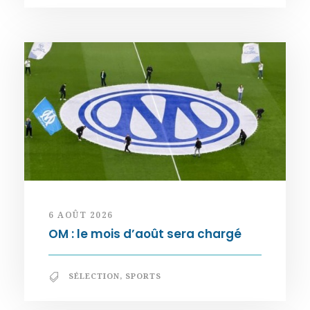
6 AOÛT 2026
OM : le mois d’août sera chargé
SÉLECTION
,
SPORTS