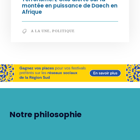
montée en puissance de Daech en
Afrique
A LA UNE
,
POLITIQUE
Notre philosophie