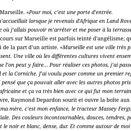
arseille. «
Pour moi, c’est une porte d’entrée.
m’accueillait lorsque je revenais d’Afrique en Land Rov
lle où j’allais pouvoir m’arrêter et me poser à la terras
cours sur Marseille est parfois teinté d’angélisme; qu
de la part d’un artiste. «
Marseille est une ville très
nt. Une ville où les différentes cultures vivent ensembl
que l’on peut y faire… Pour réaliser ces photos, j’ai pas
t la Corniche. J’ai voulu poser comme un premier rega
’ai pensé que ça pouvait aller avec les autres photos pri
 africaine et ça va très bien avec ce qui fut mon terrai
vre, Raymond Depardon sourit et ouvre la boîte aux 
e ma mère, c’est mon enfance, le tracteur Massey Ferg
iliale. Des couleurs incontournables, douces, tendres, 
it le noir et blanc, dense, dur. Et comme autour de moi 