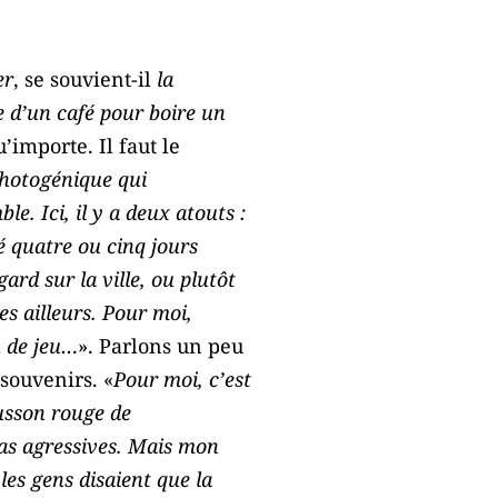
er
, se souvient-il
la
se d’un café pour boire un
’importe. Il faut le
 photogénique qui
e. Ici, il y a deux atouts :
sé quatre ou cinq jours
rd sur la ville, ou plutôt
ses ailleurs. Pour moi,
n de jeu…
». Parlons un peu
souvenirs. «
Pour moi, c’est
usson rouge de
pas agressives. Mais mon
les gens disaient que la