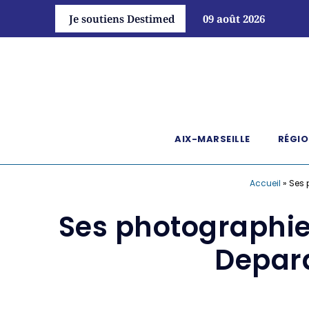
Je soutiens Destimed
09 août 2026
AIX-MARSEILLE
RÉGIO
Accueil
»
Ses 
Ses photographi
Depard