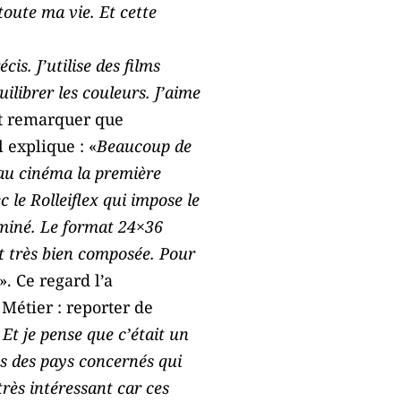
toute ma vie. Et cette
cis. J’utilise des films
ilibrer les couleurs. J’aime
it remarquer que
 explique : «
Beaucoup de
 au cinéma la première
c le Rolleiflex qui impose le
ominé. Le format 24×36
it très bien composée. Pour
». Ce regard l’a
Métier : reporter de
 Et je pense que c’était un
ns des pays concernés qui
très intéressant car ces