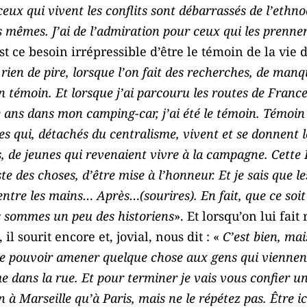
ux qui vivent les conflits sont débarrassés de l’ethn
es mêmes. J’ai de l’admiration pour ceux qui les prenne
st ce besoin irrépressible d’être le témoin de la vie 
a rien de pire, lorsque l’on fait des recherches, de man
un témoin. Et lorsque j’ai parcouru les routes de France
 ans dans mon camping-car, j’ai été le témoin. Témoin 
s qui, détachés du centralisme, vivent et se donnent l
 de jeunes qui revenaient vivre à la campagne. Cette 
te des choses, d’être mise à l’honneur. Et je sais que l
entre les mains… Après…(sourires). En fait, que ce soi
s sommes un peu des historiens
». Et lorsqu’on lui fai
 sourit encore et, jovial, nous dit : «
C’est bien, ma
t de pouvoir amener quelque chose aux gens qui viennent
dans la rue. Et pour terminer je vais vous confier un s
n à Marseille qu’à Paris, mais ne le répétez pas. Être