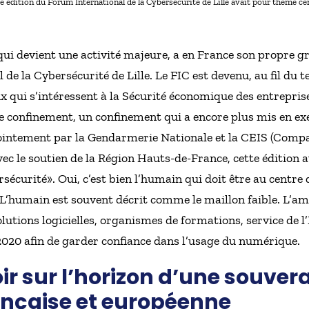
e édition du Forum International de la Cybersécurité de Lille avait pour thème cen
 qui devient une activité majeure, a en France son propre g
 de la Cybersécurité de Lille. Le FIC est devenu, au fil du 
 qui s’intéressent à la Sécurité économique des entreprises
le confinement, un confinement qui a encore plus mis en exe
jointement par la Gendarmerie Nationale et la CEIS (Com
vec le soutien de la Région Hauts-de-France, cette édition 
écurité». Oui, c’est bien l’humain qui doit être au centre d
. L’humain est souvent décrit comme le maillon faible. L’am
lutions logicielles, organismes de formations, service de l’
s 2020 afin de garder confiance dans l’usage du numérique.
ir sur l’horizon d’une souver
nçaise et européenne