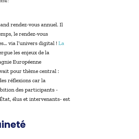
tral :
rand rendez-vous annuel. Il
temps, le rendez-vous
… via l’univers digital !
La
rgue les enjeux de la
pagnie Européenne
avait pour thème central :
es réflexions car la
bition des participants -
État, élus et intervenants- est
aineté