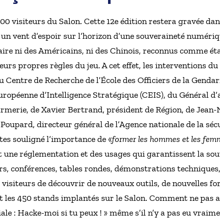
 000 visiteurs du Salon. Cette 12e édition restera gravée 
é un vent d’espoir sur l’horizon d’une souveraineté numéri
taire ni des Américains, ni des Chinois, reconnus comme éta
urs propres règles du jeu. A cet effet, les interventions 
Centre de Recherche de l’École des Officiers de la Gendar
ropéenne d’Intelligence Stratégique (CEIS), du Général d
rmerie, de Xavier Bertrand, président de Région, de Jean-
Poupard, directeur général de l’Agence nationale de la séc
tes souligné l’importance de «
former les hommes et les fem
 une réglementation et des usages qui garantissent la so
s, conférences, tables rondes, démonstrations techniques,
visiteurs de découvrir de nouveaux outils, de nouvelles fo
 les 450 stands implantés sur le Salon. Comment ne pas a
ciale : Hacke-moi si tu peux ! » même s’il n’y a pas eu vrai