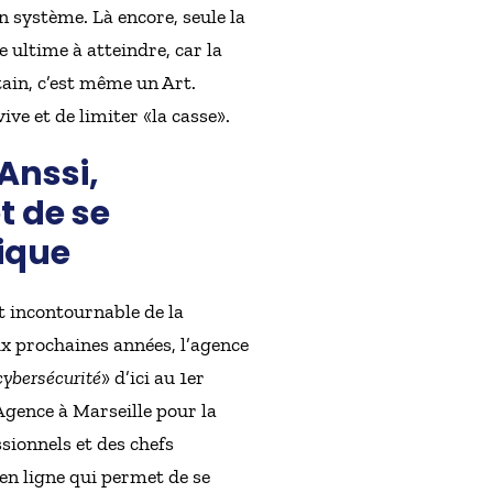
 système. Là encore, seule la
e ultime à atteindre, car la
rtain, c’est même un Art.
ive et de limiter «la casse».
Anssi,
t de se
ique
t incontournable de la
ix prochaines années, l’agence
 cybersécurité
» d’ici au 1er
’Agence à Marseille pour la
sionnels et des chefs
en ligne qui permet de se