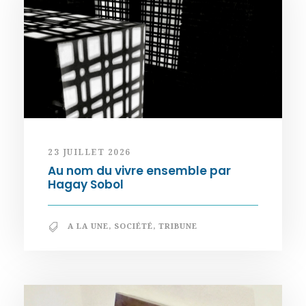
23 JUILLET 2026
Au nom du vivre ensemble par
Hagay Sobol
A LA UNE
,
SOCIÉTÉ
,
TRIBUNE