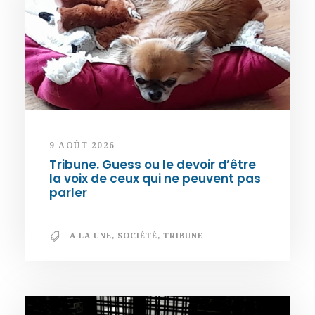
9 AOÛT 2026
Tribune. Guess ou le devoir d’être
la voix de ceux qui ne peuvent pas
parler
A LA UNE
,
SOCIÉTÉ
,
TRIBUNE