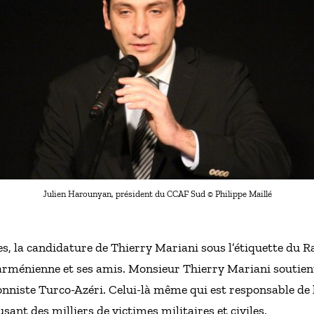
Julien Harounyan, président du CCAF Sud © Philippe Maillé
stes, la candidature de Thierry Mariani sous l’étiquette du
rménienne et ses amis. Monsieur Thierry Mariani soutient 
onniste Turco-Azéri. Celui-là même qui est responsable de l
nt des milliers de victimes militaires et civiles.