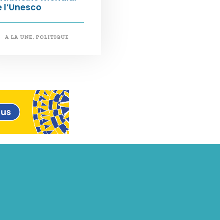
 l’Unesco
A LA UNE
,
POLITIQUE