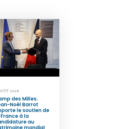
AOÛT 2026
mp des Milles.
an-Noël Barrot
porte le soutien de
 France à la
andidature au
atrimoine mondial