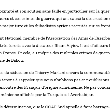
proximité et son soutien sans faille en particulier sur la que
cres et ces crimes de guerre, qui ont causé la destruction
t-major turc et les djihadistes syriens recrutés sur ce front
 National, membre de l’Association des Amis de l’Azerbaï
ès étroits avec le dictateur Ilham Alyiev. Il est d’ailleurs l
n France. Et cela, au mépris des multiples crimes de guerre
me de Bakou.
ves de séduction de Thierry Mariani envers la communaut
 tenons à rappeler que nous n’oublions pas et n’oublierons
’encontre des Français d’origine arménienne. Ne pas conda
rménienne affichée par la Turquie et l’Azerbaïdjan.
nde détermination, que le CCAF Sud appelle à faire barrage