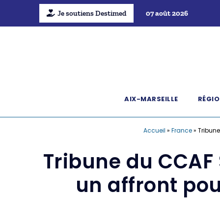
Je soutiens Destimed
07 août 2026
AIX-MARSEILLE
RÉGIO
Accueil
»
France
»
Tribune
Tribune du CCAF 
un affront po