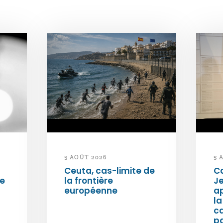
5 AOÛT 2026
5 
Ceuta, cas-limite de
Ca
ée
la frontière
Je
européenne
ap
la
c
p