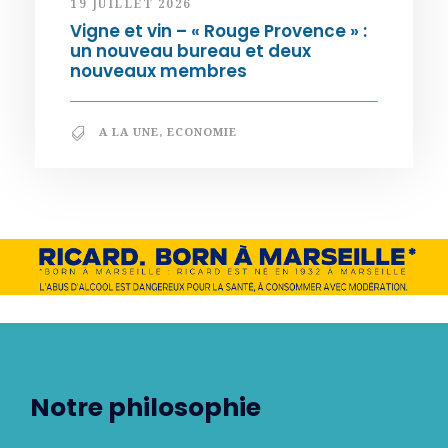
19 JUILLET 2026
Vigne et vin – « Rouge Provence » :
un nouveau bureau et deux
nouveaux membres
A LA UNE
,
ECONOMIE
Notre philosophie