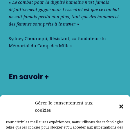
« Le combat pour la dignité humaine n’est jamais
déﬁnitivement gagné mais l’essentiel est que ce combat
ne soit jamais perdu non plus, tant que des hommes et
des femmes sont prêts à le mener. »
Sydney Chouraqui
, Résistant, co-fondateur du
Mémorial du Camp des Milles
En savoir +
Nos partenaires
Gérer le consentement aux
cookies
Qui sommes-nous ?
Pour offrir les meilleures expériences, nous utilisons des technologies
telles que les cookies pour stocker et/ou accéder aux informations des