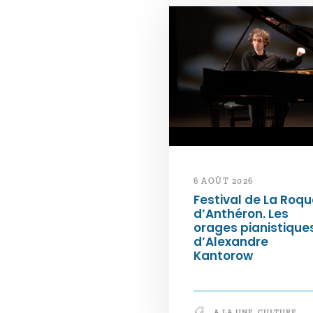
6 AOÛT 2026
Festival de La Roqu
d’Anthéron. Les
orages pianistique
d’Alexandre
Kantorow
A LA UNE
,
CULTURE