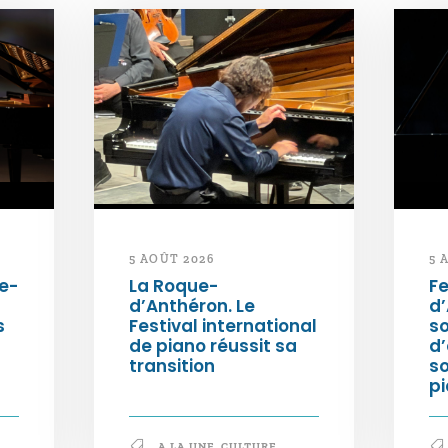
5 AOÛT 2026
5 
e-
La Roque-
Fe
d’Anthéron. Le
d’
s
Festival international
so
de piano réussit sa
d’
transition
s
pi
A LA UNE
,
CULTURE