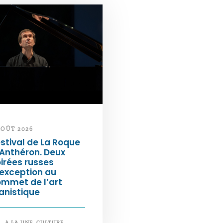
AOÛT 2026
stival de La Roque
Anthéron. Deux
irées russes
exception au
ommet de l’art
anistique
A LA UNE
,
CULTURE