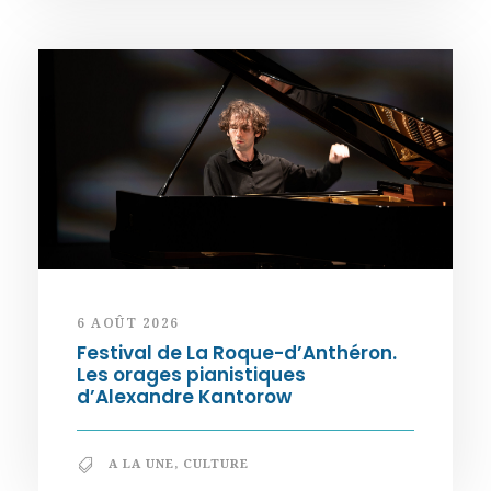
6 AOÛT 2026
Festival de La Roque-d’Anthéron.
Les orages pianistiques
d’Alexandre Kantorow
A LA UNE
,
CULTURE