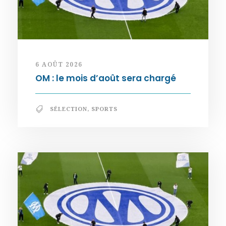
6 AOÛT 2026
OM : le mois d’août sera chargé
SÉLECTION
,
SPORTS