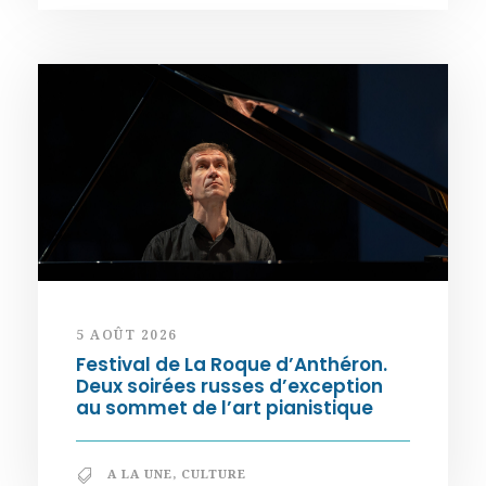
5 AOÛT 2026
Festival de La Roque d’Anthéron.
Deux soirées russes d’exception
au sommet de l’art pianistique
A LA UNE
,
CULTURE