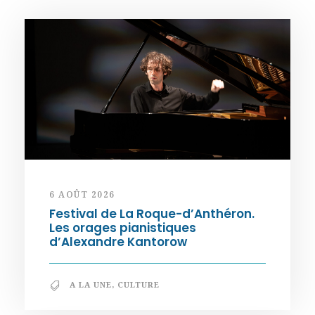
6 AOÛT 2026
Festival de La Roque-d’Anthéron.
Les orages pianistiques
d’Alexandre Kantorow
A LA UNE
,
CULTURE