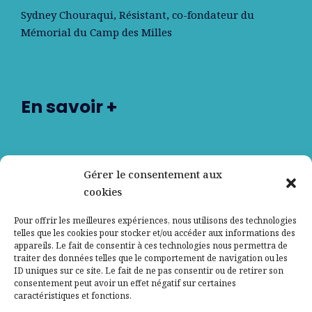
Sydney Chouraqui
, Résistant, co-fondateur du
Mémorial du Camp des Milles
En savoir +
Nos partenaires
Gérer le consentement aux
cookies
Qui sommes-nous ?
Pour offrir les meilleures expériences, nous utilisons des technologies
telles que les cookies pour stocker et/ou accéder aux informations des
Contactez-nous
appareils. Le fait de consentir à ces technologies nous permettra de
traiter des données telles que le comportement de navigation ou les
ID uniques sur ce site. Le fait de ne pas consentir ou de retirer son
Mentions légales
consentement peut avoir un effet négatif sur certaines
caractéristiques et fonctions.
Politique de confidentialité