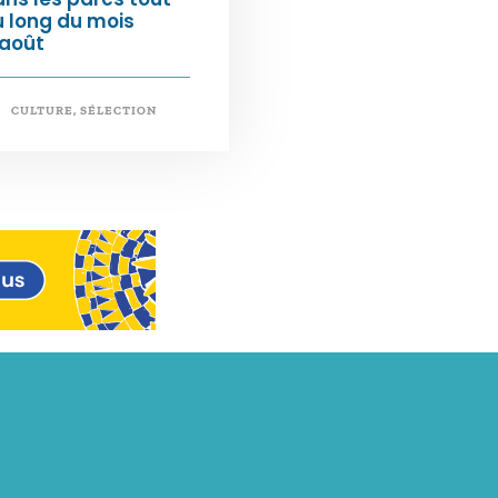
 long du mois
’août
CULTURE
,
SÉLECTION