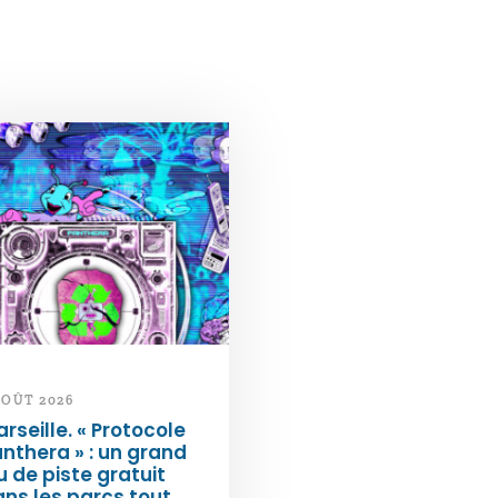
AOÛT 2026
rseille. « Protocole
nthera » : un grand
u de piste gratuit
ns les parcs tout