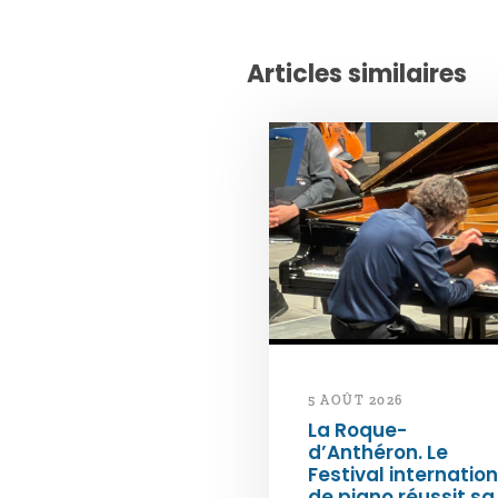
Articles similaires
5 AOÛT 2026
La Roque-
d’Anthéron. Le
Festival internation
de piano réussit sa