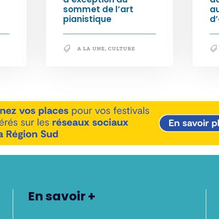
sommet de l’art
au
pianistique
d
A LA UNE
,
CULTURE
En savoir +