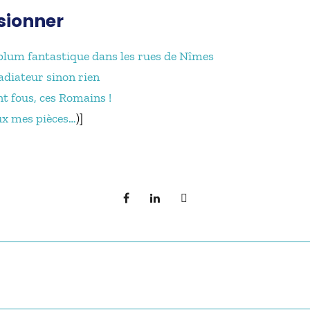
isionner
plum fantastique dans les rues de Nîmes
adiateur sinon rien
nt fous, ces Romains !
ux mes pièces…
)]