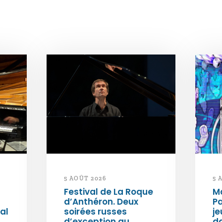
5 AOÛT 2026
5 
Festival de La Roque
Ma
d’Anthéron. Deux
Pa
al
soirées russes
je
d’exception au
da