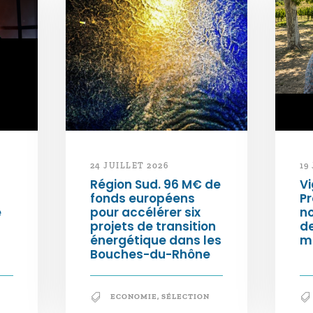
24 JUILLET 2026
19
Région Sud. 96 M€ de
Vi
fonds européens
Pr
e
pour accélérer six
n
projets de transition
d
énergétique dans les
m
Bouches-du-Rhône
ECONOMIE
,
SÉLECTION