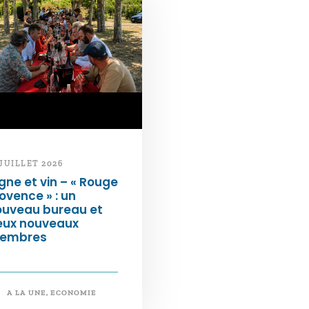
 JUILLET 2026
gne et vin – « Rouge
ovence » : un
ouveau bureau et
eux nouveaux
embres
A LA UNE
,
ECONOMIE