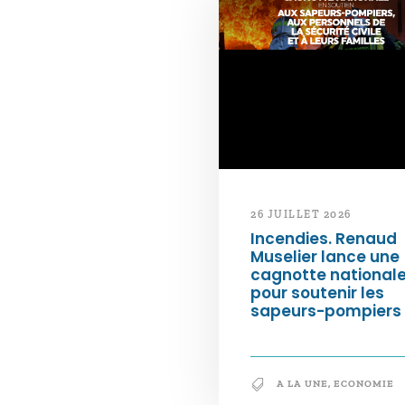
26 JUILLET 2026
Incendies. Renaud
Muselier lance une
cagnotte national
pour soutenir les
sapeurs-pompiers
A LA UNE
,
ECONOMIE