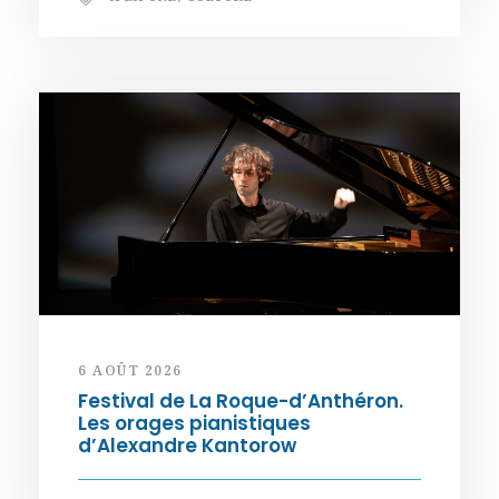
6 AOÛT 2026
Festival de La Roque-d’Anthéron.
Les orages pianistiques
d’Alexandre Kantorow