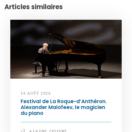
Articles similaires
10 AOÛT 2026
Festival de La Roque-d’Anthéron.
Alexander Malofeev, le magicien
du piano
A LA UNE
,
CULTURE