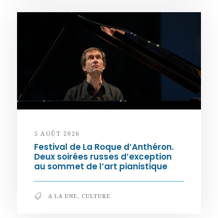
5 AOÛT 2026
Festival de La Roque d’Anthéron.
Deux soirées russes d’exception
au sommet de l’art pianistique
A LA UNE
,
CULTURE