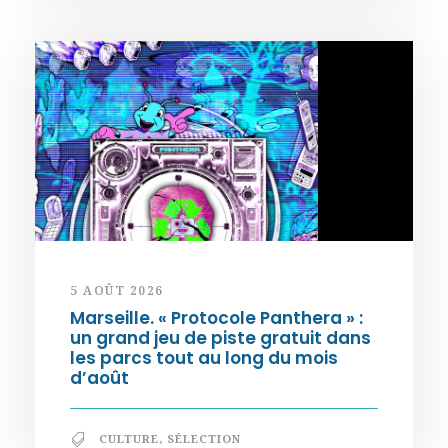
5 AOÛT 2026
Marseille. « Protocole Panthera » :
un grand jeu de piste gratuit dans
les parcs tout au long du mois
d’août
CULTURE
,
SÉLECTION