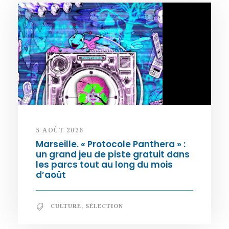
5 AOÛT 2026
Marseille. « Protocole Panthera » :
un grand jeu de piste gratuit dans
les parcs tout au long du mois
d’août
CULTURE
,
SÉLECTION