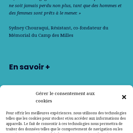
ne soit jamais perdu non plus, tant que des hommes et
des femmes sont prêts à le mener. »
Sydney Chouraqui
, Résistant, co-fondateur du
Mémorial du Camp des Milles
En savoir +
Nos partenaires
Gérer le consentement aux
cookies
Qui sommes-nous ?
Pour offrir les meilleures expériences, nous utilisons des technologies
telles que les cookies pour stocker et/ou accéder aux informations des
Contactez-nous
appareils. Le fait de consentir à ces technologies nous permettra de
traiter des données telles que le comportement de navigation ou les