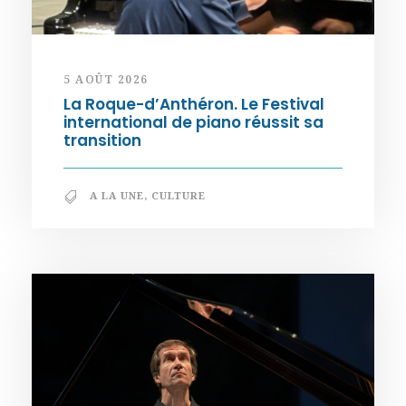
5 AOÛT 2026
La Roque-d’Anthéron. Le Festival
international de piano réussit sa
transition
A LA UNE
,
CULTURE