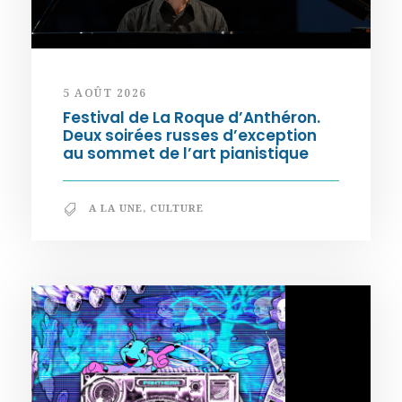
5 AOÛT 2026
Festival de La Roque d’Anthéron.
Deux soirées russes d’exception
au sommet de l’art pianistique
A LA UNE
,
CULTURE