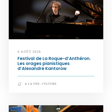
6 AOÛT 2026
Festival de La Roque-d’Anthéron.
Les orages pianistiques
d’Alexandre Kantorow
A LA UNE
,
CULTURE