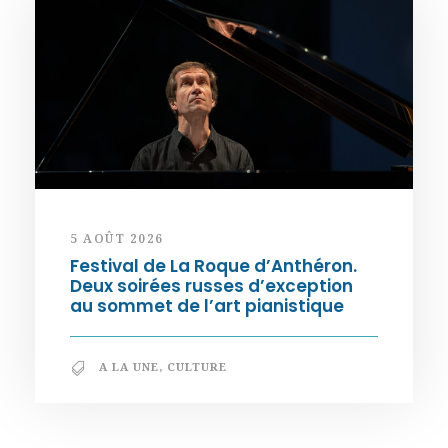
5 AOÛT 2026
Festival de La Roque d’Anthéron.
Deux soirées russes d’exception
au sommet de l’art pianistique
A LA UNE
,
CULTURE