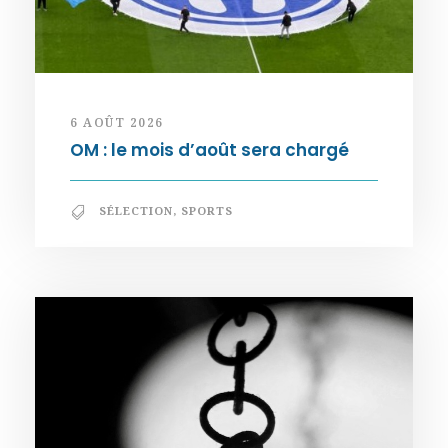
6 AOÛT 2026
OM : le mois d’août sera chargé
SÉLECTION
,
SPORTS