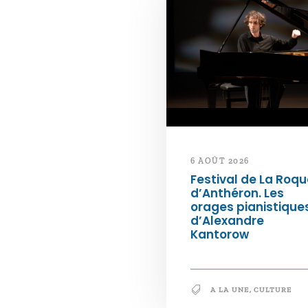
6 AOÛT 2026
Festival de La Roqu
d’Anthéron. Les
orages pianistique
d’Alexandre
Kantorow
A LA UNE
,
CULTURE