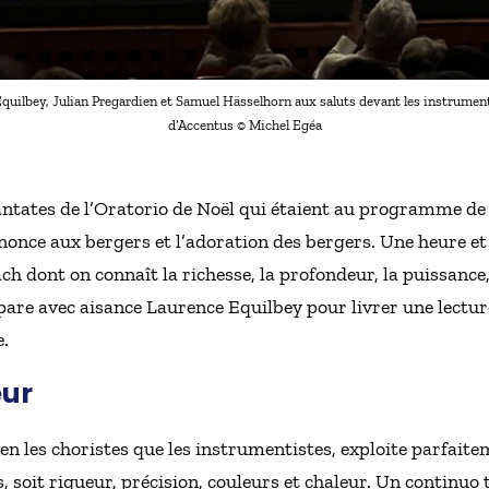
Equilbey, Julian Pregardien et Samuel Hässelhorn aux saluts devant les instrumenti
d’Accentus © Michel Egéa
antates de l’Oratorio de Noël qui étaient au programme de l
nnonce aux bergers et l’adoration des bergers. Une heure et
ch dont on connaît la richesse, la profondeur, la puissance, 
are avec aisance Laurence Equilbey pour livrer une lecture 
e.
eur
ien les choristes que les instrumentistes, exploite parfaite
 soit rigueur, précision, couleurs et chaleur. Un continuo