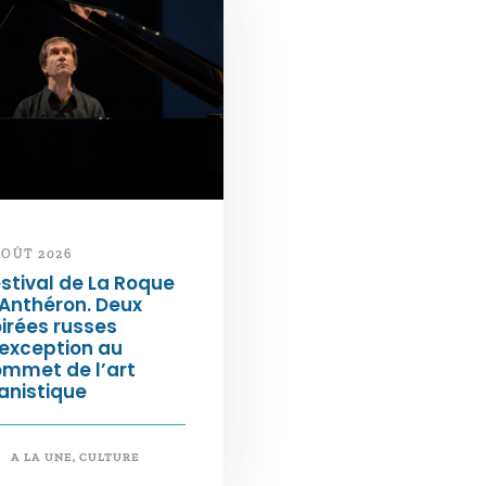
AOÛT 2026
stival de La Roque
Anthéron. Deux
irées russes
exception au
ommet de l’art
anistique
A LA UNE
,
CULTURE