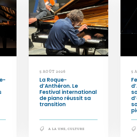
5 AOÛT 2026
5 
e-
La Roque-
Fe
d’Anthéron. Le
d’
s
Festival international
so
de piano réussit sa
d’
transition
s
pi
A LA UNE
,
CULTURE