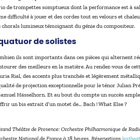
trio de trompettes somptueux dont la performance est à sal
e difficulté à jouer et des cordes tout en velours et chale
es chorals lumineux témoignant du génie du compositeur.
uatuor de solistes
mbien ils sont importants dans ces pièces qui alternent réci
tourer des meilleurs en la matière. Au rendez-vous de cett
ria Rial, des accents plus tranchés et légèrement métalli
qualité de projection exceptionnelle pour le ténor Julian Pr
 Samuel Hässelhorn. Et au bout du compte un succès ample
ffrir un bis extrait d’un motet de… Bach ! What Else ?
Grand Théâtre de Provence: Orchestre Philharmonique de Radio
Orchestre National de France à 18 heures. Réservations
lesthea