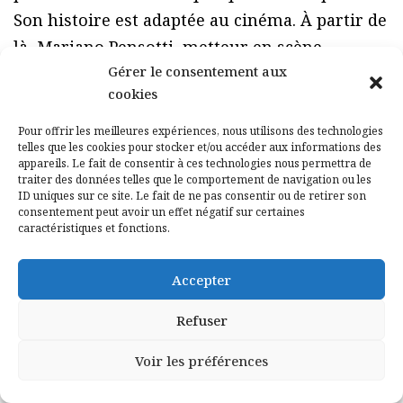
Son histoire est adaptée au cinéma. À partir de
là, Mariano Pensotti, metteur en scène,
Gérer le consentement aux
réalisateur et fondateur du Grupo Marea
cookies
entremêle les niveaux de fiction à travers les
monologues de Vidal et de Roux, l’acteur
Pour offrir les meilleures expériences, nous utilisons des technologies
telles que les cookies pour stocker et/ou accéder aux informations des
choisi pour jouer son rôle et qui parle lui-
appareils. Le fait de consentir à ces technologies nous permettra de
même de son père.
traiter des données telles que le comportement de navigation ou les
ID uniques sur ce site. Le fait de ne pas consentir ou de retirer son
consentement peut avoir un effet négatif sur certaines
Atelier de danse géant
caractéristiques et fonctions.
Accepter
Refuser
Voir les préférences