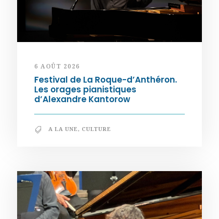
6 AOÛT 2026
Festival de La Roque-d’Anthéron.
Les orages pianistiques
d’Alexandre Kantorow
A LA UNE
,
CULTURE