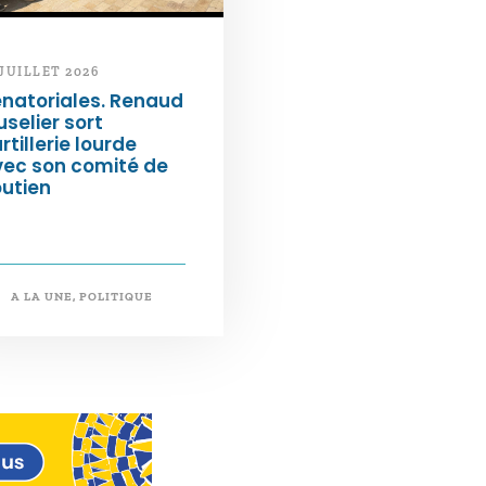
 JUILLET 2026
natoriales. Renaud
selier sort
artillerie lourde
vec son comité de
utien
A LA UNE
,
POLITIQUE