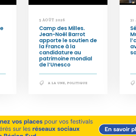
5 AOÛT 2026
31
de
Camp des Milles.
Sé
Jean-Noël Barrot
Mu
apporte le soutien de
l’
la France à la
a
candidature au
so
patrimoine mondial
de l’Unesco
A LA UNE
,
POLITIQUE