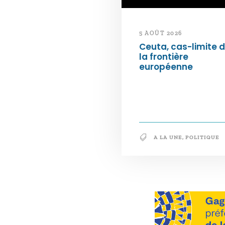
5 AOÛT 2026
Ceuta, cas-limite 
la frontière
européenne
A LA UNE
,
POLITIQUE