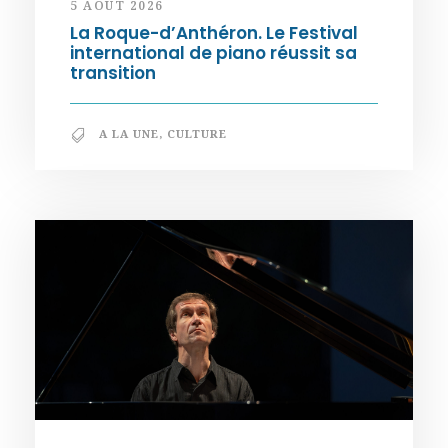
5 AOÛT 2026
La Roque-d’Anthéron. Le Festival
international de piano réussit sa
transition
A LA UNE
,
CULTURE