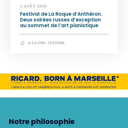
5 AOÛT 2026
Festival de La Roque d’Anthéron.
Deux soirées russes d’exception
au sommet de l’art pianistique
A LA UNE
,
CULTURE
Notre philosophie