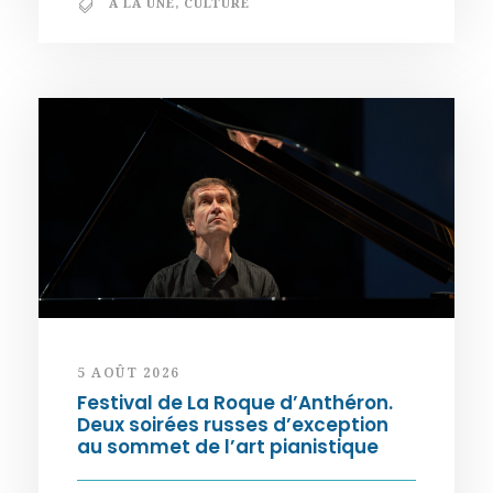
A LA UNE
,
CULTURE
5 AOÛT 2026
Festival de La Roque d’Anthéron.
Deux soirées russes d’exception
au sommet de l’art pianistique