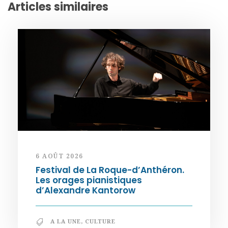
Articles similaires
6 AOÛT 2026
Festival de La Roque-d’Anthéron.
Les orages pianistiques
d’Alexandre Kantorow
A LA UNE
,
CULTURE