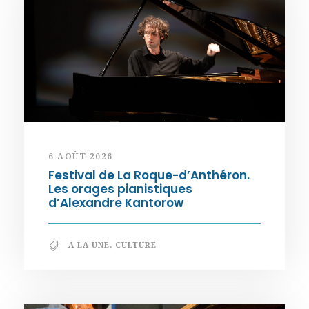
6 AOÛT 2026
Festival de La Roque-d’Anthéron.
Les orages pianistiques
d’Alexandre Kantorow
A LA UNE
,
CULTURE