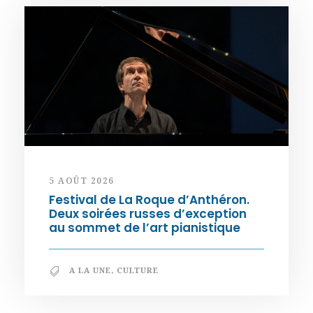
5 AOÛT 2026
Festival de La Roque d’Anthéron.
Deux soirées russes d’exception
au sommet de l’art pianistique
A LA UNE
,
CULTURE