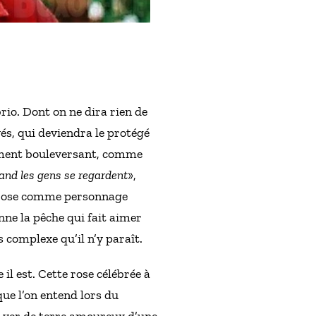
io. Dont on ne dira rien de
és, qui deviendra le protégé
lument bouleversant, comme
and les gens se regardent
»,
 la rose comme personnage
nne la pêche qui fait aimer
 complexe qu’il n’y paraît.
il est. Cette rose célébrée à
que l’on entend lors du
-ver de terre amoureux d’une