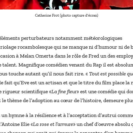
Catherine Frot (photo capture d’écran)
 d’éléments perturbateurs notamment météorologiques
riolage rocambolesque qui ne manque ni d’humour ni de br
l’occasion à Melan Omerta dans le rôle de Fred un des employ
e talent. Magnifique comédien venant du Rap il est abso
ous touche autant qu’il nous fait rire. «
Tout est possible qu
r le fait qu’Eve est un artisan et que le titre du film place
 rigueur scientifique «
La fine fleur
» est une comédie qui do
t le thème de l’adoption au cœur de l’histoire, demeure plus
t un hymne à la résilience et à l’acceptation d’autrui comme 
d’Antoine Elie «
La rose et l’armure
» un chef d’oeuvre absolu 
que chanson qui avait qui évoque la rencontre d’un homme